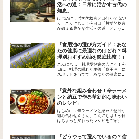
ワワとの暮らしを考えている方に少...
活への道：日常に活かす古代の
知恵」
はじめに：哲学的格言とは何か？ 皆さ
ん、こんにちは！今日は「哲学的格言
が教える豊かな生活への道」というテ
ーマでお話しします。哲学的格言と
は、古代の哲学者たちが残した、人生
や世界についての深い洞察を含む言葉
「食用油の選び方ガイド：あな
Amazing Biog
のことです。これらの言葉は、何世紀
たの健康に最適なのはどれ？料
に...
理別おすすめ油を徹底比較！」
こんにちは、料理愛好家の皆さん！今
日は、料理の隠れた主役「食用油」に
スポットを当てて、あなたの健康に最
適な油を選ぶためのガイドをお届けし
ます。さまざまな種類がある食用油、
それぞれの特性を理解して、あなたの
「意外な組み合わせ！辛ラーメ
Amazing Biog
キッチンに最適な一本を見つけましょ
ンと納豆で作る革新的な味わい
う...
のレシピ」
はじめに：辛ラーメンと納豆の意外な
組み合わせ皆さん、こんにちは！今日
はちょっと変わったレシピをご紹介し
ます。それは、辛ラーメンと納豆を組
み合わせた新感覚の料理です。初めて
聞く方も多いかもしれませんが、この
「どうやって選んでいるの？信
Amazing Biog