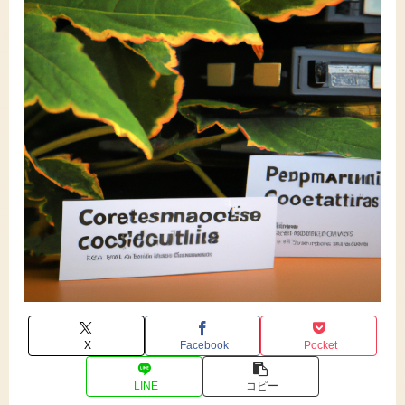
X
Facebook
Pocket
LINE
コピー