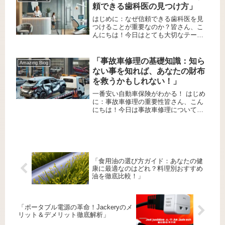
組み合わせ、実は驚くほど美味しいん
頼できる歯科医の見つけ方」
で...
はじめに：なぜ信頼できる歯科医を見
つけることが重要なのか？皆さん、こ
んにちは！今日はとても大切なテーマ
についてお話しします。それは、「信
頼できる歯科医の見つけ方」です。健
康な歯は、私たちの日常生活において
「事故車修理の基礎知識：知ら
Amazing Biog
非常に重要です。痛みのない食事、自
ない事を知れば、あなたの財布
信...
を救うかもしれない！」
一番安い自動車保険がわかる！ はじめ
に：事故車修理の重要性皆さん、こん
にちは！今日は事故車修理について、
初心者の方にも分かりやすくお話しし
ます。 事故に遭ってしまった車を修理
することは、ただ単に見た目を良くす
るだけではありません。安全性を確...
「食用油の選び方ガイド：あなたの健
康に最適なのはどれ？料理別おすすめ
油を徹底比較！」
「ポータブル電源の革命！Jackeryのメ
リット＆デメリット徹底解析」